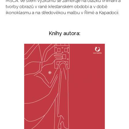
MSCA. Ve svém vý­zkumu se zaměřuje na otázku vnímání a
tvorby obrazů v raně křesťanském období a v době
ikonoklasmu a na středověkou malbu v Římě a Kapadocii.
Knihy autora