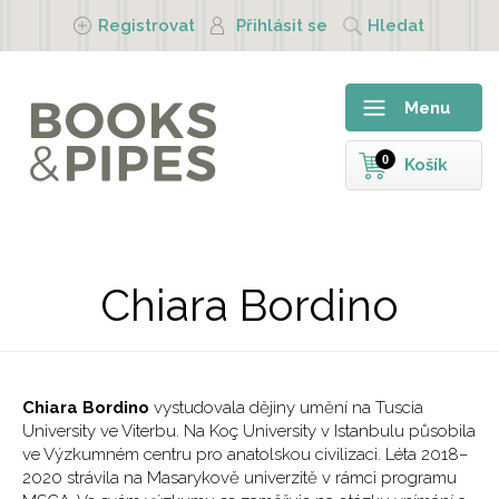
Přejít k hlavnímu obsahu
Registrovat
Přihlásit se
Hledat
Menu
0
Košík
Chiara Bordino
Chiara Bordino
vystudovala dějiny umění na Tuscia
University ve Viterbu. Na Koç University v Istanbulu působila
ve Výzkum­ném centru pro anatolskou civilizaci. Léta 2018–
2020 strávila na Masarykově univerzitě v rámci programu