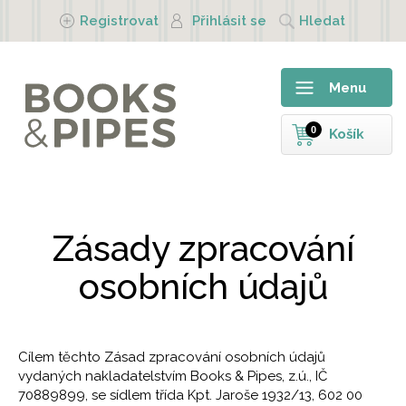
Přejít k hlavnímu obsahu
Registrovat
Přihlásit se
Hledat
Menu
0
Košík
Zásady zpracování
osobních údajů
Cílem těchto Zásad zpracování osobních údajů
vydaných nakladatelstvím Books & Pipes, z.ú., IČ
70889899, se sídlem třída Kpt. Jaroše 1932/13, 602 00