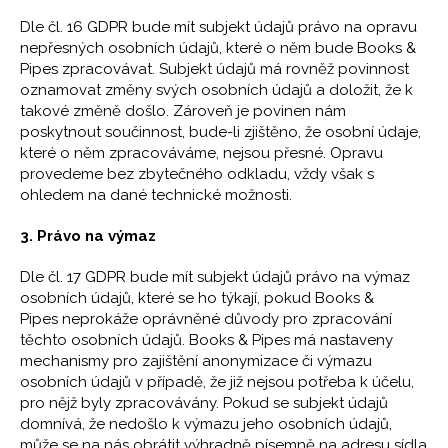
Dle čl. 16 GDPR bude mít subjekt údajů právo na opravu
nepřesných osobních údajů, které o něm bude Books &
Pipes zpracovávat. Subjekt údajů má rovněž povinnost
oznamovat změny svých osobních údajů a doložit, že k
takové změně došlo. Zároveň je povinen nám
poskytnout součinnost, bude-li zjištěno, že osobní údaje,
které o něm zpracováváme, nejsou přesné. Opravu
provedeme bez zbytečného odkladu, vždy však s
ohledem na dané technické možnosti.
3. Právo na výmaz
Dle čl. 17 GDPR bude mít subjekt údajů právo na výmaz
osobních údajů, které se ho týkají, pokud Books &
Pipes neprokáže oprávněné důvody pro zpracování
těchto osobních údajů. Books & Pipes má nastaveny
mechanismy pro zajištění anonymizace či výmazu
osobních údajů v případě, že již nejsou potřeba k účelu,
pro nějž byly zpracovávány. Pokud se subjekt údajů
domnívá, že nedošlo k výmazu jeho osobních údajů,
může se na nás obrátit výhradně písemně na adresu sídla