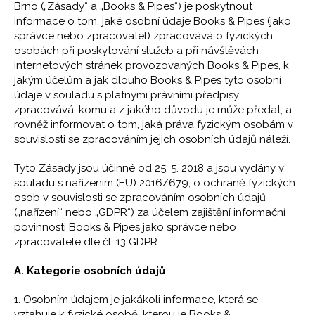
Brno („Zásady“ a „Books & Pipes“) je poskytnout
informace o tom, jaké osobní údaje Books & Pipes (jako
správce nebo zpracovatel) zpracovává o fyzických
osobách při poskytování služeb a při návštěvách
internetových stránek provozovaných Books & Pipes, k
jakým účelům a jak dlouho Books & Pipes tyto osobní
údaje v souladu s platnými právními předpisy
zpracovává, komu a z jakého důvodu je může předat, a
rovněž informovat o tom, jaká práva fyzickým osobám v
souvislosti se zpracováním jejich osobních údajů náleží.
Tyto Zásady jsou účinné od 25. 5. 2018 a jsou vydány v
souladu s nařízením (EU) 2016/679, o ochraně fyzických
osob v souvislosti se zpracováním osobních údajů
(„nařízení“ nebo „GDPR“) za účelem zajištění informační
povinnosti Books & Pipes jako správce nebo
zpracovatele dle čl. 13 GDPR.
A. Kategorie osobních údajů
1. Osobním údajem je jakákoli informace, která se
vztahuje k fyzické osobě, kterou je Books &