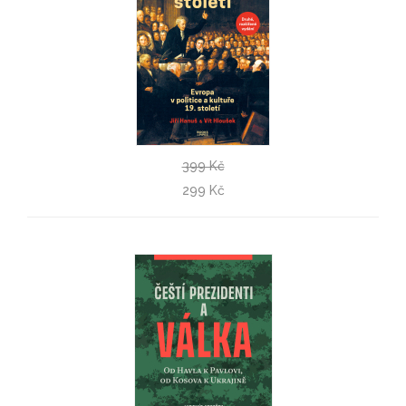
399 Kč
Předminulé století - druhé doplněné vydání
299 Kč
Jiří Hanuš, Vít Hloušek