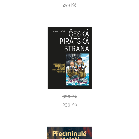
Nerovně sjednoceni
259 Kč
Steffen Mau
399 Kč
Česká pirátská strana
299 Kč
Adam Folvarčný