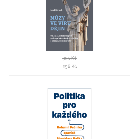
395 Kč
Múzy ve víru dějin
296 Kč
Josef Mlejnek jr.