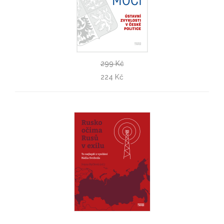
299 Kč
Nepsané hranice moci
224 Kč
Miloš Brunclík, Lukáš Hájek, Michal Kubát