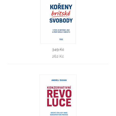
349 Kč
Kořeny britské svobody
262 Kč
Roger Scruton