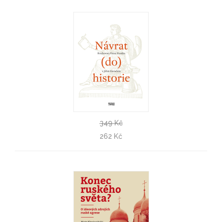
349 Kč
Návrat (do) historie
262 Kč
Jiří Hanuš