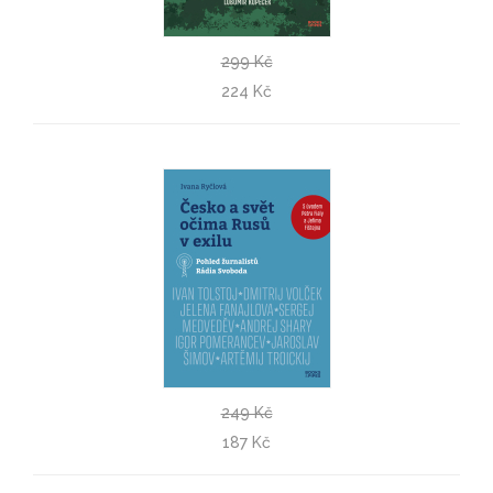
299 Kč
Čeští prezidenti a válka
224 Kč
Lubomír Kopeček
249 Kč
Česko a svět očima Rusů v exilu
187 Kč
Ivana Ryčlová