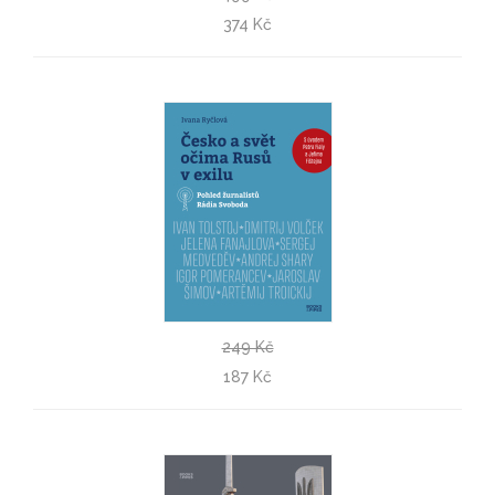
Nejistá věda
374 Kč
Steven E. Koonin
249 Kč
Česko a svět očima Rusů v exilu
187 Kč
Ivana Ryčlová