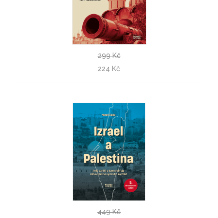
299 Kč
Konec ruského světa?
224 Kč
Piotr Skwieciński
449 Kč