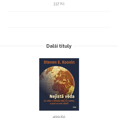
Izrael a Palestina
337 Kč
Marek Čejka
Další tituly
Stránky
499 Kč