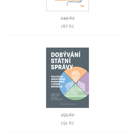
249 Kč
Politika pro každého
187 Kč
Stanislav Balík
255 Kč
Dobývání státní správy
191 Kč
Marek Rybář, Michal Pink, Otto Eibl, Milan Podmaník