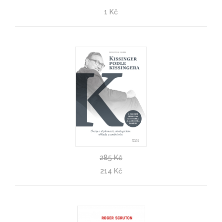
Rusko očima Rusů v exilu
1 Kč
Ivana Ryčlová
285 Kč
Kissinger podle Kissingera
214 Kč
Winston Lord