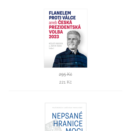
295 Kč
2023
221 Kč
Flanelem proti válce aneb Česká prezidentská volba
Miloš Gregor, Jakub Šedo