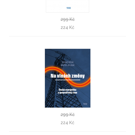
299 Kč
Konzervativní revoluce
224 Kč
Andrej Duhan
299 Kč
Na vlnách změny
224 Kč
Tomáš Vlček, Martin Jirušek