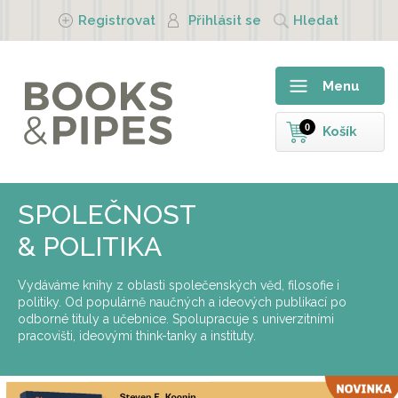
Přejít k hlavnímu obsahu
Registrovat
Přihlásit se
Hledat
Menu
0
Košík
SPOLEČNOST
& POLITIKA
Vydáváme knihy z oblasti společenských věd, filosofie i
politiky. Od populárně naučných a ideových publikací po
odborné tituly a učebnice. Spolupracuje s univerzitními
pracovišti, ideovými think-tanky a instituty.