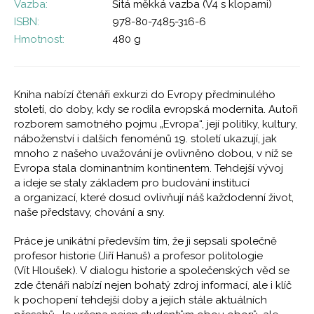
Vazba:
Šitá měkká vazba (V4 s klopami)
ISBN:
978-80-7485-316-6
Hmotnost:
480 g
Kniha nabízí čtenáři exkurzi do Evropy předminulého
století, do doby, kdy se rodila evropská modernita. Autoři
rozborem samotného pojmu „Evropa“, její politiky, kultury,
náboženství i dalších fenoménů 19. století ukazují, jak
mnoho z našeho uvažování je ovlivněno dobou, v níž se
Evropa stala dominantním kontinentem. Tehdejší vývoj
a ideje se staly základem pro budování institucí
a organizací, které dosud ovlivňují náš každodenní život,
naše představy, chování a sny.
Práce je unikátní především tím, že ji sepsali společně
profesor historie (Jiří Hanuš) a profesor politologie
(Vít Hloušek). V dialogu historie a společenských věd se
zde čtenáři nabízí nejen bohatý zdroj informací, ale i klíč
k pochopení tehdejší doby a jejích stále aktuálních