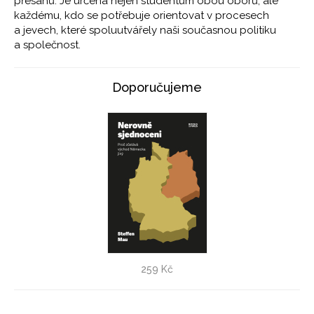
přesahů. Je určena nejen studentům obou oborů, ale
každému, kdo se potřebuje orientovat v procesech
a jevech, které spoluutvářely naši současnou politiku
a společnost.
Doporučujeme
Nerovně sjednoceni
259 Kč
Steffen Mau