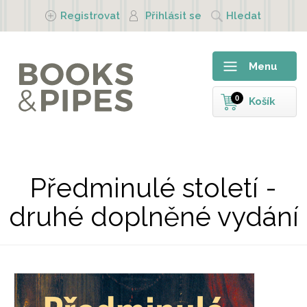
Přejít k hlavnímu obsahu
Registrovat
Přihlásit se
Hledat
Menu
0
Košík
Předminulé století -
druhé doplněné vydání