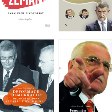
Klaus a Zeman
Já platím, já rozhoduji!
Hodný, zlý a ošklivý? Havel,
Petra Svačinová, Roman Chytilek
Lubomír Kopeček
Lubomír Kopeček, Vít Hloušek,