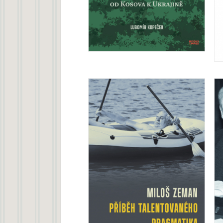
Čeští prezidenti a válka
Lubomír Kopeček