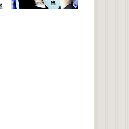
Záchrana státu
Lubomír Kopeček, Vít Hloušek