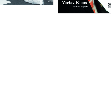
Deformace demokracie?
Lubomír Kopeček
Fenomén Václav Klaus
Lubomír Kopeček