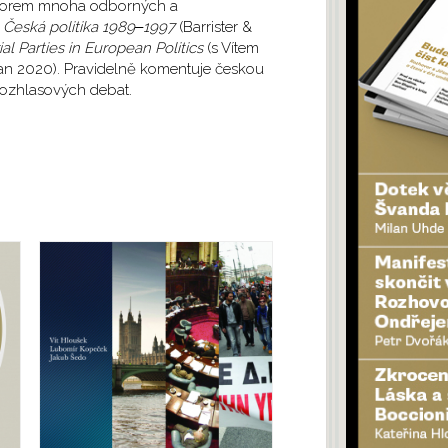
autorem mnoha odborných a
. Česká politika 1989‒1997
(Barrister &
al Parties in European Politics
(s Vítem
an 2020). Pravidelně komentuje českou
i rozhlasových debat.