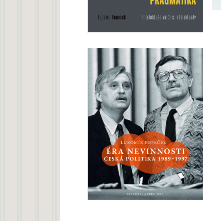
talentovaného pragmatika
Miloš Zeman: Příběh
Lubomír Kopeček
Éra nevinnosti
Lubomír Kopeček