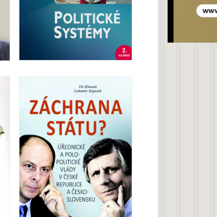
Politické systémy
Jakub Šedo
Lubomír Kopeček, Vít Hloušek,