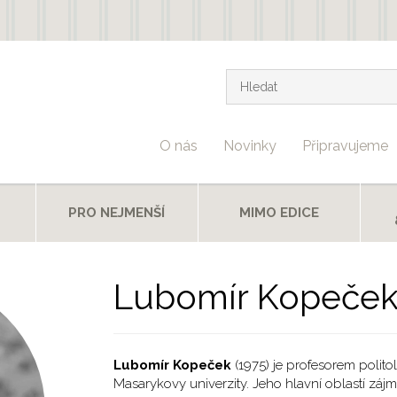
Vyhledávání
Hledat
O nás
Novinky
Připravujeme
T
PRO NEJMENŠÍ
MIMO EDICE
Lubomír Kopeče
Lubomír Kopeček
(1975) je profesorem politol
Masarykovy univerzity. Jeho hlavní oblastí zájm