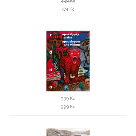
499 Kč
Gombrich – 5. vydání
374 Kč
František Mikš
999 Kč
Apokalypsy a vize
999 Kč
Jaroslav Róna, Barbora Půtová