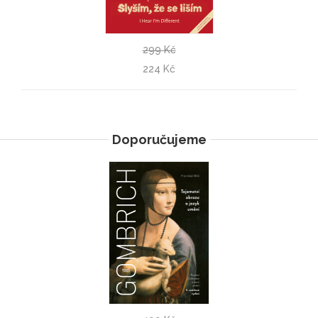
299 Kč
Slyším, že se liším
224 Kč
Veronika Ngo
Doporučujeme