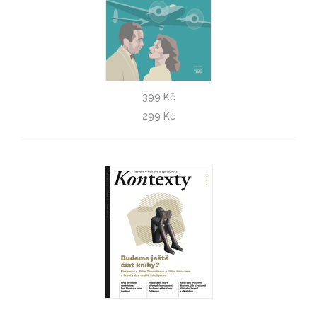
399 Kč
Hubert aneb Návrat do Casablanky
299 Kč
Peter Härtling