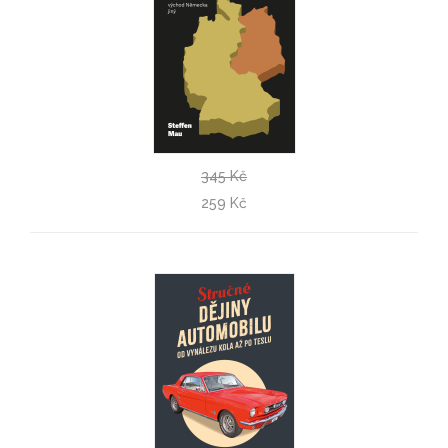
345 Kč
Nerovně sjednoceni
259 Kč
Steffen Mau