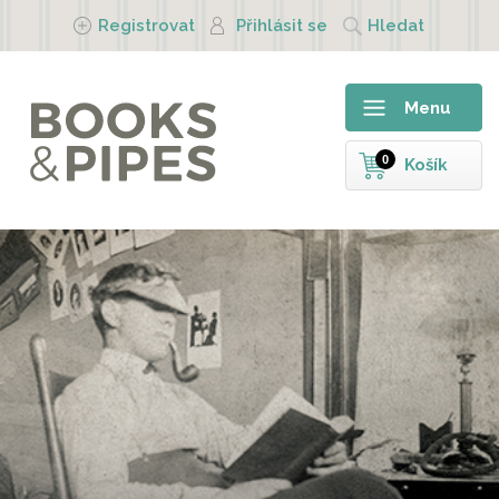
Přejít k hlavnímu obsahu
Registrovat
Přihlásit se
Hledat
Menu
0
Košík