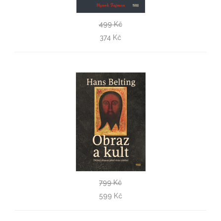
499 Kč
Stručné dějiny automobilu
374 Kč
Hynek Fajmon
799 Kč
Obraz a kult
599 Kč
Hans Belting