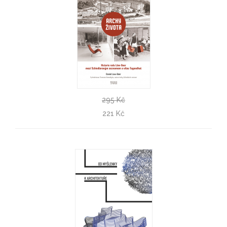
295 Kč
Archy života
221 Kč
Daniel Low-Beer