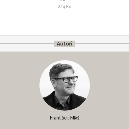
Portréty & vzpomínky
224 Kč
Petr Fiala, František Mikš
Autoři
František Mikš