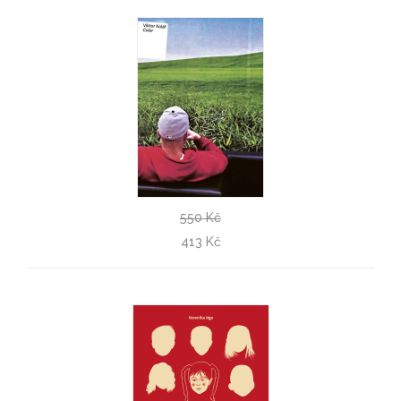
550 Kč
Viktor Kolář: Color
413 Kč
Lukáš Bártl