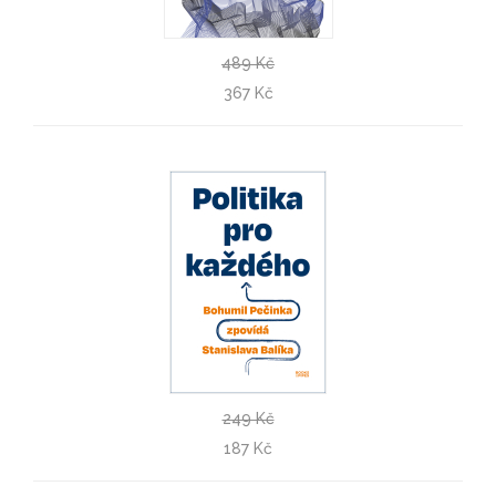
489 Kč
Od myšlenky k architektuře
367 Kč
Tereza Horáková, Veronika Řezníčková
249 Kč
Politika pro každého
187 Kč
Stanislav Balík