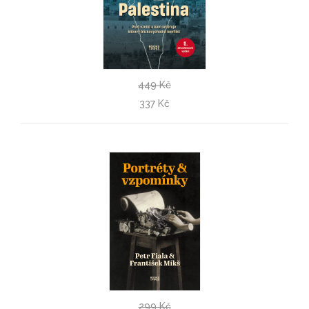
449 Kč
Izrael a Palestina
337 Kč
Marek Čejka
299 Kč