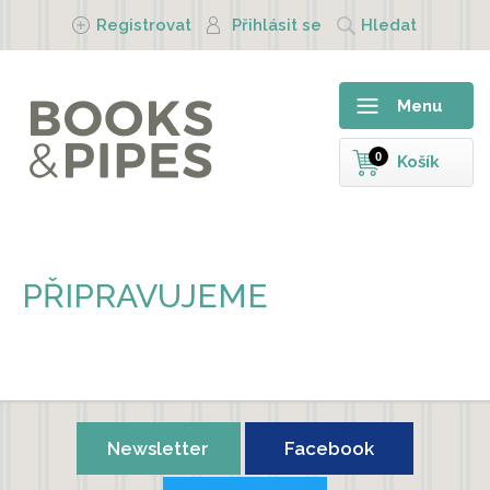
Přejít k hlavnímu obsahu
Registrovat
Přihlásit se
Hledat
Menu
0
Košík
PŘIPRAVUJEME
Newsletter
Facebook