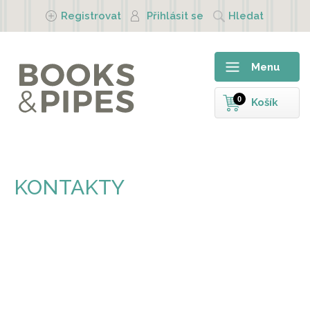
Přejít k hlavnímu obsahu
Registrovat
Přihlásit se
Hledat
Menu
0
Košík
KONTAKTY