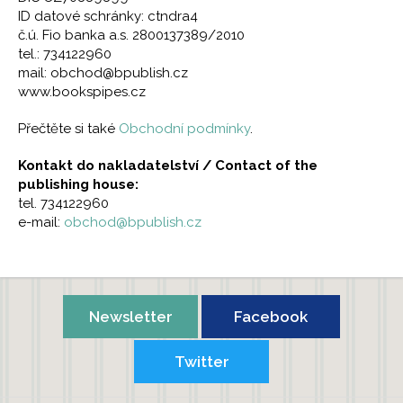
ID datové schránky: ctndra4
č.ú. Fio banka a.s. 2800137389/2010
tel.: 734122960
mail: obchod@bpublish.cz
www.bookspipes.cz
Přečtěte si také
Obchodní podmínky
.
Kontakt do nakladatelství / Contact of the
publishing house:
tel. 734122960
e-mail:
obchod@bpublish.cz
Newsletter
Facebook
Twitter