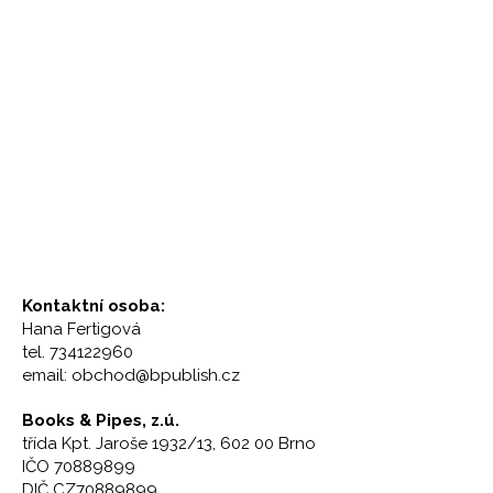
Kontaktní osoba:
Hana Fertigová
tel. 734122960
email: obchod@bpublish.cz
Books & Pipes, z.ú.
třída Kpt. Jaroše 1932/13, 602 00 Brno
IČO 70889899
DIČ CZ70889899