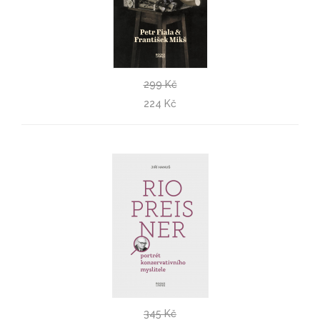
299 Kč
Portréty & vzpomínky
224 Kč
Petr Fiala, František Mikš
345 Kč