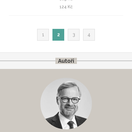
Rozum proti populismu
124 Kč
Petr Fiala
1
2
3
4
Autoři