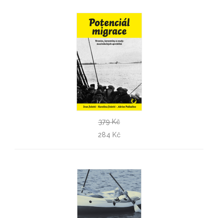
379 Kč
Potenciál migrace
284 Kč
Ivan Foletti, Karolina Foletti, Adrien Palladino