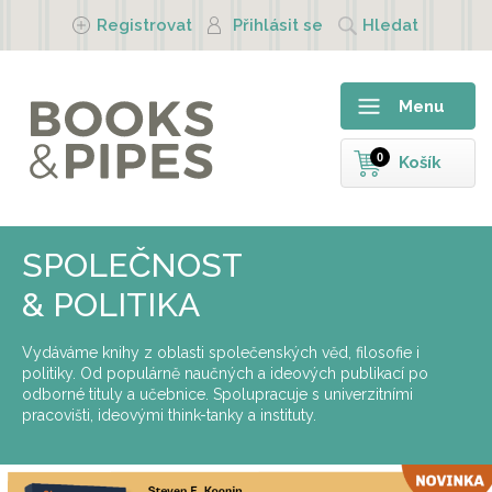
Přejít k hlavnímu obsahu
Registrovat
Přihlásit se
Hledat
Menu
0
Košík
SPOLEČNOST
& POLITIKA
Vydáváme knihy z oblasti společenských věd, filosofie i
politiky. Od populárně naučných a ideových publikací po
odborné tituly a učebnice. Spolupracuje s univerzitními
pracovišti, ideovými think-tanky a instituty.