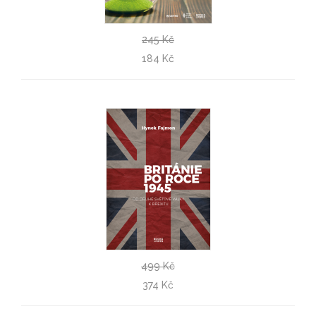
245 Kč
Musí být ekologie alarmistická?
184 Kč
Alexandr Vondra
499 Kč
Británie po roce 1945
374 Kč
Hynek Fajmon