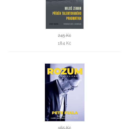
245 Kč
Miloš Zeman: Příběh talentovaného pragmatika
184 Kč
Lubomír Kopeček
165 Kč