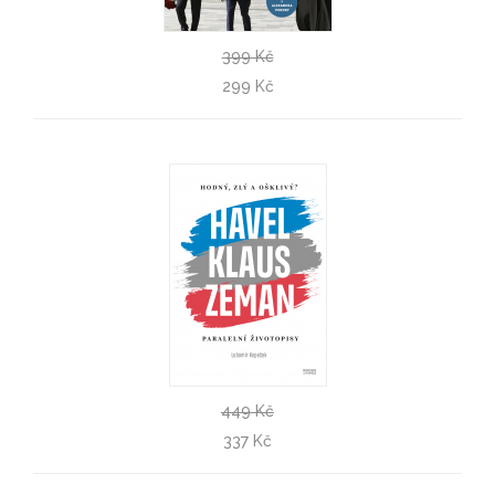
399 Kč
Prokletí impéria a ruská lež
299 Kč
Kateřina Hloušková, František Mikš
449 Kč
Hodný, zlý a ošklivý? Havel, Klaus a Zeman
337 Kč
Lubomír Kopeček