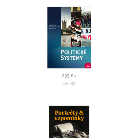
295 Kč
Politické systémy
221 Kč
Lubomír Kopeček, Vít Hloušek, Jakub Šedo