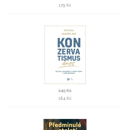
Rio Preisner
179 Kč
Jiří Hanuš
245 Kč
Konzervatismus dnes
184 Kč
Petr Fiala, František Mikš