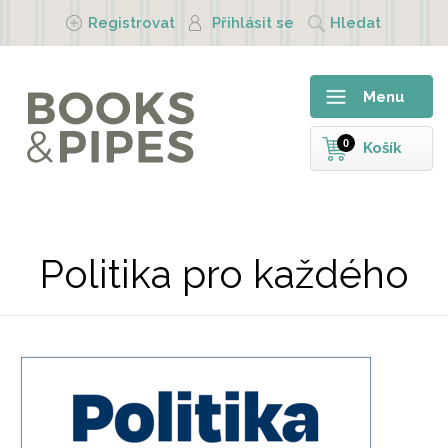
Přejít k hlavnímu obsahu
Registrovat
Přihlásit se
Hledat
Menu
0
Košík
Politika pro každého