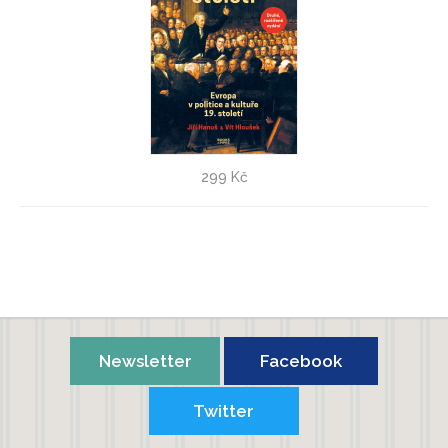
Předminulé století - druhé doplněné vydání
299 Kč
Jiří Hanuš
,
Vít Hloušek
Newsletter
Facebook
Twitter