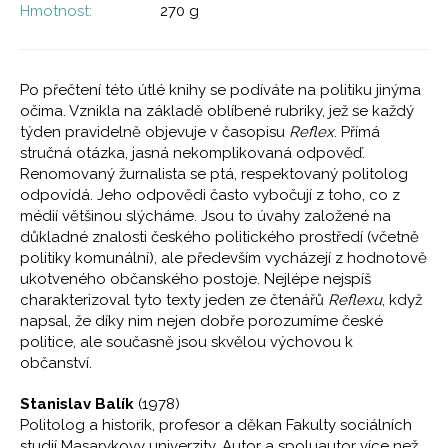
Hmotnost:
270 g
Po přečtení této útlé knihy se podíváte na politiku jinýma
očima. Vznikla na základě oblíbené rubriky, jež se každý
týden pravidelně objevuje v časopisu
Reflex
. Přímá
stručná otázka, jasná nekomplikovaná odpověď.
Renomovaný žurnalista se ptá, respektovaný politolog
odpovídá. Jeho odpovědi často vybočují z toho, co z
médií většinou slýcháme. Jsou to úvahy založené na
důkladné znalosti českého politického prostředí (včetně
politiky komunální), ale především vycházejí z hodnotově
ukotveného občanského postoje. Nejlépe nejspíš
charakterizoval tyto texty jeden ze čtenářů
Reflexu
, když
napsal, že díky nim nejen dobře porozumíme české
politice, ale současně jsou skvělou výchovou k
občanství.
Stanislav Balík
(1978)
Politolog a historik, profesor a děkan Fakulty sociálních
studií Masarykovy univerzity. Autor a spoluautor více než