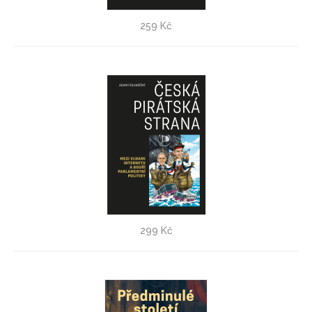
Nerovně sjednoceni
259 Kč
Steffen Mau
Česká pirátská strana
299 Kč
Adam Folvarčný