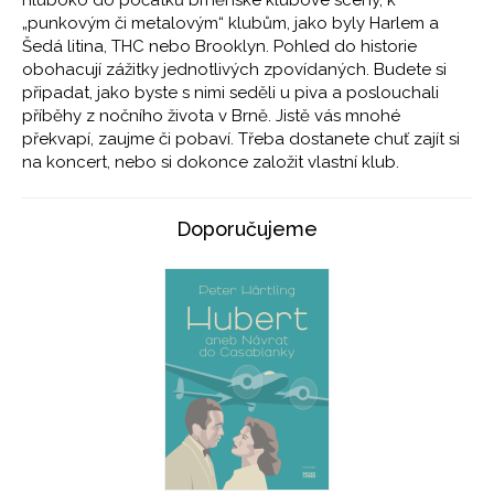
hluboko do počátků brněnské klubové scény, k
„punkovým či metalovým“ klubům, jako byly Harlem a
Šedá litina, THC nebo Brooklyn. Pohled do historie
obohacují zážitky jednotlivých zpovídaných. Budete si
připadat, jako byste s nimi seděli u piva a poslouchali
příběhy z nočního života v Brně. Jistě vás mnohé
překvapí, zaujme či pobaví. Třeba dostanete chuť zajít si
na koncert, nebo si dokonce založit vlastní klub.
Doporučujeme