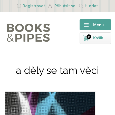
Přejít k hlavnímu obsahu
Registrovat
Přihlásit se
Hledat
Menu
0
Košík
a děly se tam věci