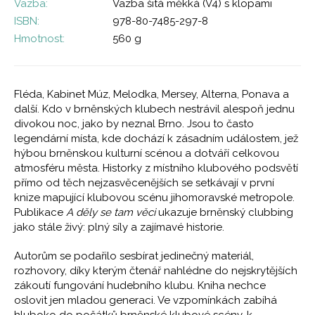
Vazba:
Vazba šitá měkká (V4) s klopami
ISBN:
978-80-7485-297-8
Hmotnost:
560 g
Fléda, Kabinet Múz, Melodka, Mersey, Alterna, Ponava a
další. Kdo v brněnských klubech nestrávil alespoň jednu
divokou noc, jako by neznal Brno. Jsou to často
legendární místa, kde dochází k zásadním událostem, jež
hýbou brněnskou kulturní scénou a dotváří celkovou
atmosféru města. Historky z místního klubového podsvětí
přímo od těch nejzasvěcenějších se setkávají v první
knize mapující klubovou scénu jihomoravské metropole.
Publikace
A děly se tam věci
ukazuje brněnský clubbing
jako stále živý: plný síly a zajímavé historie.
Autorům se podařilo sesbírat jedinečný materiál,
rozhovory, díky kterým čtenář nahlédne do nejskrytějších
zákoutí fungování hudebního klubu. Kniha nechce
oslovit jen mladou generaci. Ve vzpomínkách zabíhá