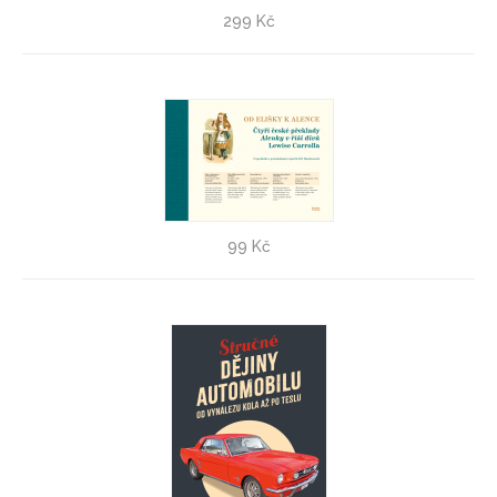
Hubert aneb Návrat do Casablanky
299 Kč
Peter Härtling
Od Elišky k Alence - VÝPRODEJ!
99 Kč
Jiří Rambousek