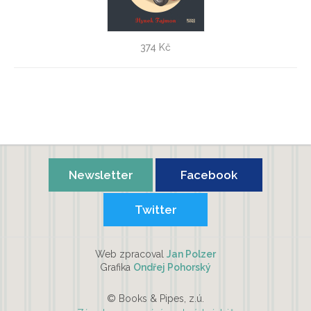
Stručné dějiny automobilu
374 Kč
Hynek Fajmon
Newsletter
Facebook
Twitter
Web zpracoval
Jan Polzer
Grafika
Ondřej Pohorský
© Books & Pipes, z.ú.