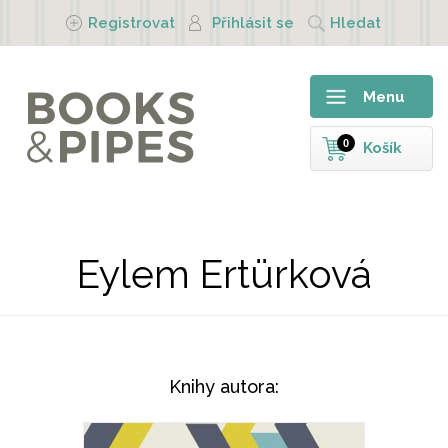
Přejít k hlavnímu obsahu
Registrovat
Přihlásit se
Hledat
Menu
0
Košík
Eylem Ertürková
Knihy autora