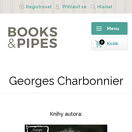
Přejít k hlavnímu obsahu
Registrovat
Přihlásit se
Hledat
Menu
0
Košík
Georges Charbonnier
Knihy autora