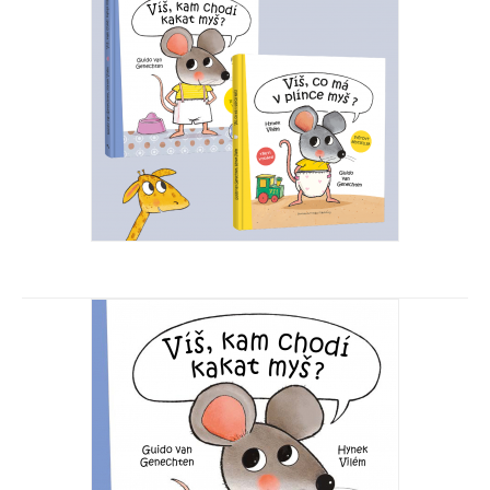
Víš, co má v plínce myš? + Víš, kam chodí kakat myš?
Guido van Genechten