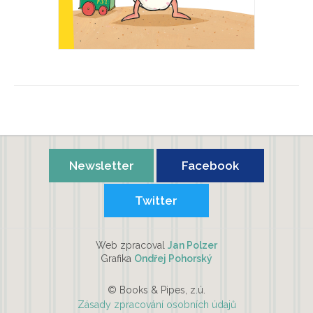
Víš, co má v plínce myš?
Guido van Genechten, Hynek Vilém
Newsletter
Facebook
Twitter
Web zpracoval
Jan Polzer
Grafika
Ondřej Pohorský
© Books & Pipes, z.ú.
Zásady zpracování osobních údajů