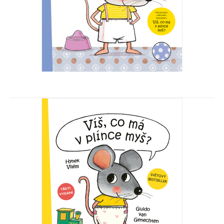
Víš, kam chodí kakat myš?
Hynek Vilém, Guido van Genechten