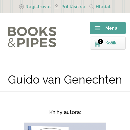
Přejít k hlavnímu obsahu
Registrovat
Přihlásit se
Hledat
Menu
0
Košík
Guido van Genechten
Knihy autora