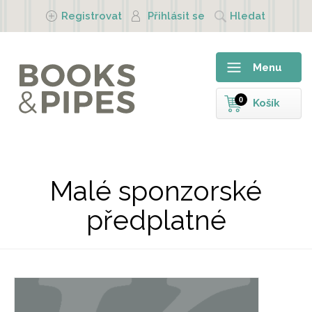
Přejít k hlavnímu obsahu
Registrovat
Přihlásit se
Hledat
Menu
0
Košík
Malé sponzorské
předplatné