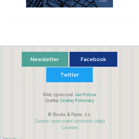
Na vlnách změny
Tomáš Vlček, Martin Jirušek
Newsletter
Facebook
Twitter
Web zpracoval
Jan Polzer
Grafika
Ondřej Pohorský
© Books & Pipes, z.ú.
Zásady zpracování osobních údajů
Cookies