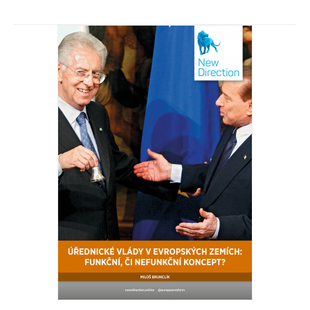
Nepsané hranice moci
Miloš Brunclík, Lukáš Hájek, Michal Kubát