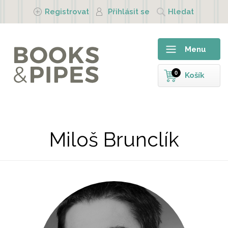
Přejít k hlavnímu obsahu
Registrovat
Přihlásit se
Hledat
Menu
0
Košík
Miloš Brunclík