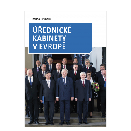
koncept?
Úřednické vlády v evropských zemích: funkční či nefunkční
Miloš Brunclík