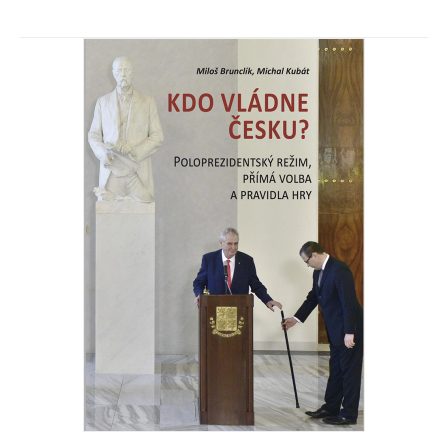
Úřednické kabinety v Evropě
Miloš Brunclík