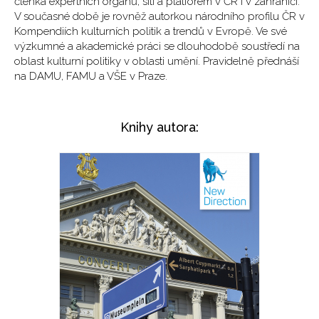
členka expertních orgánů, sítí a platforem v ČR i v zahraničí.
V současné době je rovněž autorkou národního profilu ČR v
Kompendiích kulturních politik a trendů v Evropě. Ve své
výzkumné a akademické práci se dlouhodobě soustředí na
oblast kulturní politiky v oblasti umění. Pravidelně přednáší
na DAMU, FAMU a VŠE v Praze.
Knihy autora