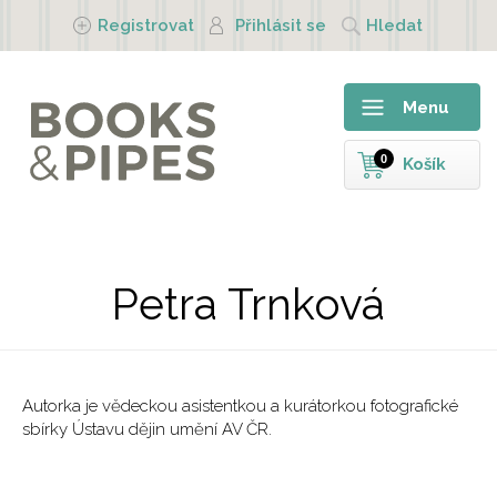
Přejít k hlavnímu obsahu
Registrovat
Přihlásit se
Hledat
Menu
0
Košík
Petra Trnková
Autorka je vědeckou asistentkou a kurátorkou fotografické
sbírky Ústavu dějin umění AV ČR.