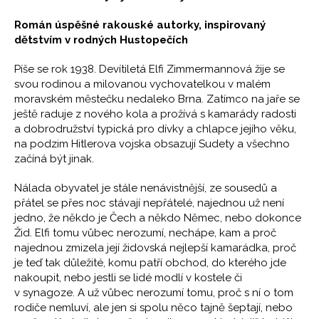
Román úspěšné rakouské autorky, inspirovaný
dětstvím v rodných Hustopečích
Píše se rok 1938. Devítiletá Elfi Zimmermannová žije se
svou rodinou a milovanou vychovatelkou v malém
moravském městečku nedaleko Brna. Zatímco na jaře se
ještě raduje z nového kola a prožívá s kamarády radosti
a dobrodružství typická pro dívky a chlapce jejího věku,
na podzim Hitlerova vojska obsazují Sudety a všechno
začíná být jinak.
Nálada obyvatel je stále nenávistnější, ze sousedů a
přátel se přes noc stávají nepřátelé, najednou už není
jedno, že někdo je Čech a někdo Němec, nebo dokonce
Žid. Elfi tomu vůbec nerozumí, nechápe, kam a proč
najednou zmizela její židovská nejlepší kamarádka, proč
je teď tak důležité, komu patří obchod, do kterého jde
nakoupit, nebo jestli se lidé modlí v kostele či
v synagoze. A už vůbec nerozumí tomu, proč s ní o tom
rodiče nemluví, ale jen si spolu něco tajně šeptají, nebo