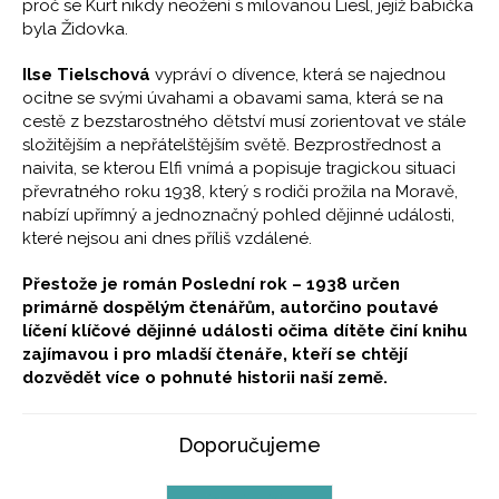
proč se Kurt nikdy neožení s milovanou Liesl, jejíž babička
byla Židovka.
Ilse Tielschová
vypráví o dívence, která se najednou
ocitne se svými úvahami a obavami sama, která se na
cestě z bezstarostného dětství musí zorientovat ve stále
složitějším a nepřátelštějším světě. Bezprostřednost a
naivita, se kterou Elfi vnímá a popisuje tragickou situaci
převratného roku 1938, který s rodiči prožila na Moravě,
nabízí upřímný a jednoznačný pohled dějinné události,
které nejsou ani dnes příliš vzdálené.
Přestože je román Poslední rok – 1938 určen
primárně dospělým čtenářům, autorčino poutavé
líčení klíčové dějinné události očima dítěte činí knihu
zajímavou i pro mladší čtenáře, kteří se chtějí
dozvědět více o pohnuté historii naší země.
Doporučujeme