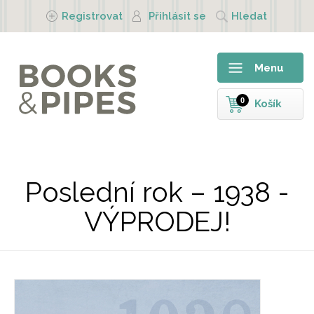
Přejít k hlavnímu obsahu
Registrovat
Přihlásit se
Hledat
Menu
0
Košík
Poslední rok – 1938 -
VÝPRODEJ!