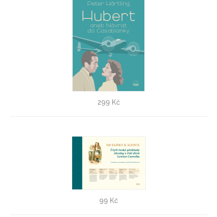
Hubert aneb Návrat do Casablanky
299 Kč
Peter Härtling
Od Elišky k Alence - VÝPRODEJ!
99 Kč
Jiří Rambousek