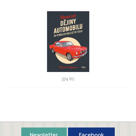
Stručné dějiny automobilu
374 Kč
Hynek Fajmon
Newsletter
Facebook