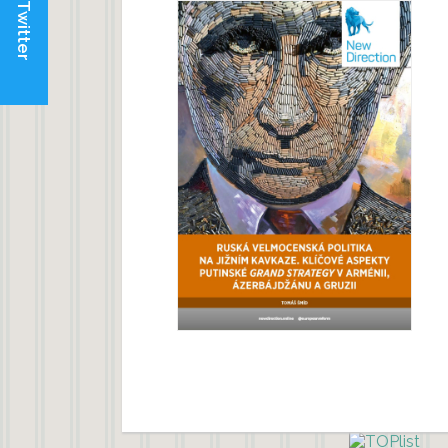
Twitter
Jižním Kavkaze
Ruská velmocenská politika na
Tomáš Šmíd