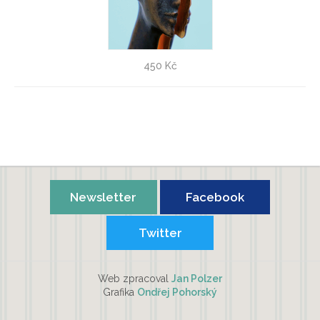
Jiří Netík: Doteky snění - VÝPRODEJ!
450 Kč
Dáša Ubrová
Newsletter
Facebook
Twitter
Web zpracoval
Jan Polzer
Grafika
Ondřej Pohorský