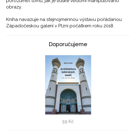
porozumět tomu, jak je lidské vědomí manipulováno
obrazy.
Kniha navazuje na stejnojmennou výstavu pořádanou
Západočeskou galerií v Plzni počátkem roku 2018.
Doporučujeme
Architektura káhirských mešit - VÝPRODEJ!
59 Kč
Martin Rudiš