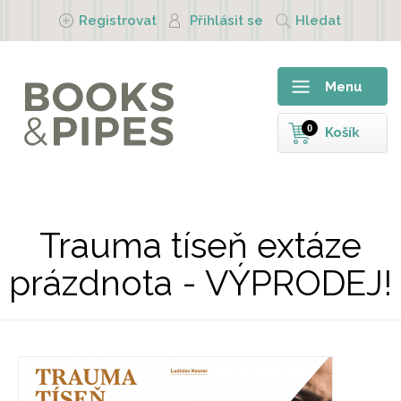
Přejít k hlavnímu obsahu
Registrovat
Přihlásit se
Hledat
Menu
0
Košík
Trauma tíseň extáze
prázdnota - VÝPRODEJ!