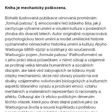
Kniha je mechanicky poškozena.
Bohatě ilustrovaná publikace věnovaná proměnám
„formulí patosu“, tj. emocionální řeči lidského těla, jak ji
zachycuje výtvarné umění a vizuální kultura v posledních
zhruba sto dvaceti letech. Autor originálně rozpracovává
psychologickou teorii umění a model umělecké historie
významného německého historika umění a kultury Abyho
Warburga (1866‒1929) a rozšiřuje ji do současnosti.
Warburgův pojem „formule patosu“ (Pathosformeln) se
v jeho práci stává průsečíkem, v němž ožívají a vzájemně
se protínají velká témata humanitních a sociálních
disciplín, ale také věd zabývajících se lidskou myslí:
otázky mechanismů, skrze něž obrazy působí na své
diváky, vzájemného ovlivňování biologických a kulturních
aspektů tělesného výrazu a prožívání emocí, vztahu
mentálních a materiálních reprezentací či racionality a
afektu. Odkazují ale i k eticko-politickým dimenzím
těchto otázek, které jsou dnes stejně palčivé jako za
Warburgova života a souvisí kupříkladu s potřebou