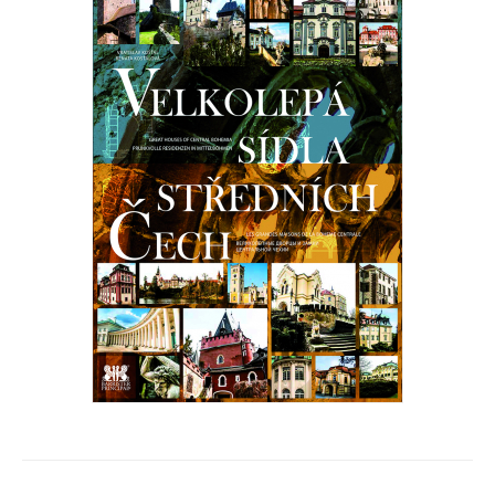
VELKOLEPÁ SÍDLA STŘEDNÍCH ČECH
Vratislav Košťál, Renata Košťálová