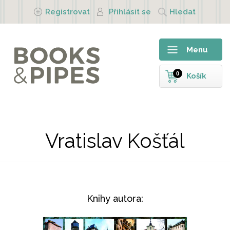
Přejít k hlavnímu obsahu
Registrovat
Přihlásit se
Hledat
Menu
0
Košík
Vratislav Košťál
Knihy autora