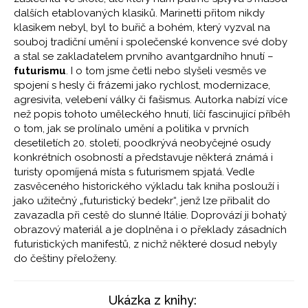
dalších etablovaných klasiků. Marinetti přitom nikdy
klasikem nebyl, byl to buřič a bohém, který vyzval na
souboj tradiční umění i společenské konvence své doby
a stal se zakladatelem prvního avantgardního hnutí –
futurismu
. I o tom jsme četli nebo slyšeli vesměs ve
spojení s hesly či frázemi jako rychlost, modernizace,
agresivita, velebení války či fašismus. Autorka nabízí více
než popis tohoto uměleckého hnutí, líčí fascinující příběh
o tom, jak se prolínalo umění a politika v prvních
desetiletích 20. století, poodkrývá neobyčejné osudy
konkrétních osobností a představuje některá známá i
turisty opomíjená místa s futurismem spjatá. Vedle
zasvěceného historického výkladu tak kniha poslouží i
jako užitečný „futuristický bedekr“, jenž lze přibalit do
zavazadla při cestě do slunné Itálie. Doprovází ji bohatý
obrazový materiál a je doplněna i o překlady zásadních
futuristických manifestů, z nichž některé dosud nebyly
do češtiny přeloženy.
Ukázka z knihy: