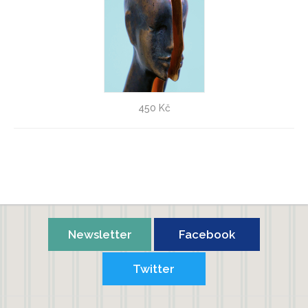
Jiří Netík: Doteky snění - VÝPRODEJ!
450 Kč
Dáša Ubrová
Newsletter
Facebook
Twitter