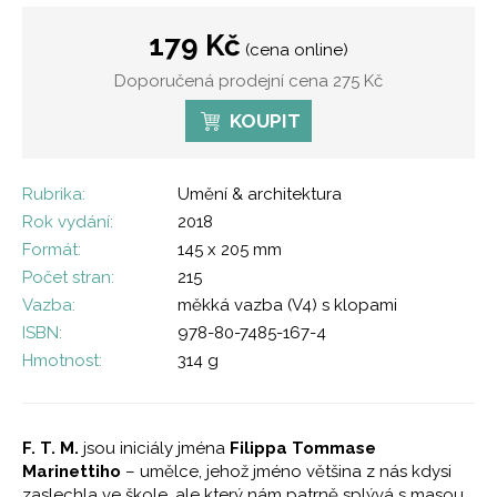
179 Kč
(cena online)
Doporučená prodejní cena 275 Kč
KOUPIT
Rubrika:
Umění & architektura
Rok vydání:
2018
Formát:
145 x 205 mm
Počet stran:
215
Vazba:
měkká vazba (V4) s klopami
ISBN:
978-80-7485-167-4
Hmotnost:
314 g
F. T. M.
jsou iniciály jména
Filippa Tommase
Marinettiho
– umělce, jehož jméno většina z nás kdysi
zaslechla ve škole, ale který nám patrně splývá s masou