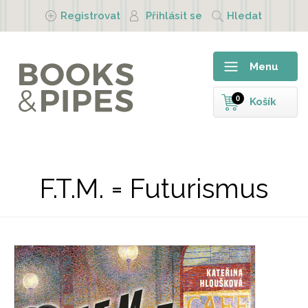
Přejít k hlavnímu obsahu
Registrovat
Přihlásit se
Hledat
Menu
0
Košík
F.T.M. = Futurismus