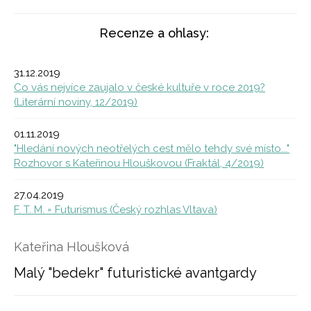
Recenze a ohlasy:
31.12.2019
Co vás nejvíce zaujalo v české kultuře v roce 2019?
(Literární noviny, 12/2019)
01.11.2019
"Hledání nových neotřelých cest mělo tehdy své místo..."
Rozhovor s Kateřinou Hlouškovou (Fraktál, 4/2019)
27.04.2019
F. T. M. = Futurismus (Český rozhlas Vltava)
Kateřina Hloušková
Malý "bedekr" futuristické avantgardy