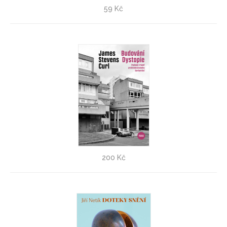
Architektura káhirských mešit - VÝPRODEJ!
59 Kč
Martin Rudiš
Budování Dystopie - VÝPRODEJ!
200 Kč
James Stevens Curl