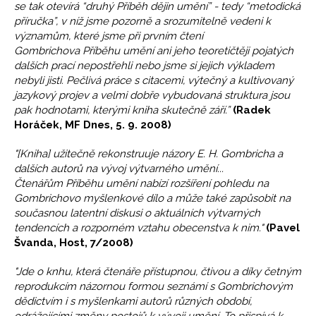
se tak otevírá “druhý Příběh dějin umění” - tedy “metodická
příručka”, v níž jsme pozorně a srozumitelně vedeni k
významům, které jsme při prvním čtení
Gombrichova Příběhu umění ani jeho teoretičtěji pojatých
dalších prací nepostřehli nebo jsme si jejich výkladem
nebyli jisti. Pečlivá práce s citacemi, výtečný a kultivovaný
jazykový projev a velmi dobře vybudovaná struktura jsou
pak hodnotami, kterými kniha skutečně září.”
(Radek
Horáček, MF Dnes, 5. 9. 2008)
"[Kniha] užitečně rekonstruuje názory E. H. Gombricha a
dalších autorů na vývoj výtvarného umění...
Čtenářům Příběhu umění nabízí rozšíření pohledu na
Gombrichovo myšlenkové dílo a může také zapůsobit na
současnou latentní diskusi o aktuálních výtvarných
tendencích a rozporném vztahu obecenstva k nim."
(Pavel
Švanda, Host, 7/2008)
"Jde o knhu, která čtenáře přístupnou, čtivou a díky četným
reprodukcím názornou formou seznámí s Gombrichovým
dědictvím i s myšlenkami autorů různých období,