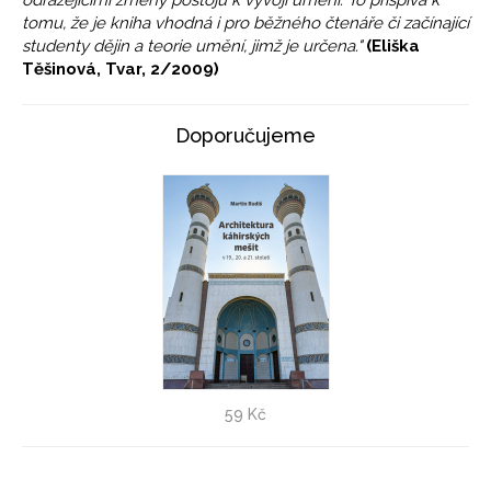
odrážejícími změny postojů k vývoji umění. To přispívá k
tomu, že je kniha vhodná i pro běžného čtenáře či začínající
studenty dějin a teorie umění, jimž je určena."
(Eliška
Těšinová, Tvar, 2/2009)
Doporučujeme
Architektura káhirských mešit - VÝPRODEJ!
59 Kč
Martin Rudiš