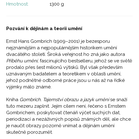
Hmotnost:
1300 g
Pozvání k dějinám a teorii umění
Ernst Hans Gombrich (1909–2001) je bezesporu
nejznámějším a nejpopulárnějším historikem umění
dvacátého století. Široká veřejnost ho zná jako autora
Příběhu umění
, fascinujícího bestselleru, jehož se ve světě
prodalo přes šest milionů výtisků. Byl však především
uznávaným badatelem a teoretikem v oblasti umění,
jehož podnětné odborné práce jsou u nás až na řídké
výjimky málo známé.
Kniha
Gombrich. Tajemství obrazu a jazyk umění
se snaží
tuto mezeru zaplnit. Jejím cílem není, řečeno s Ernstem
Gombrichem, poskytovat čtenáři výčet suchých dat,
periodizací a nezáživných popisů známých děl, ale chce
je naučit obrazy pozorně vnímat a dějinám umění
skutečně porozumět.