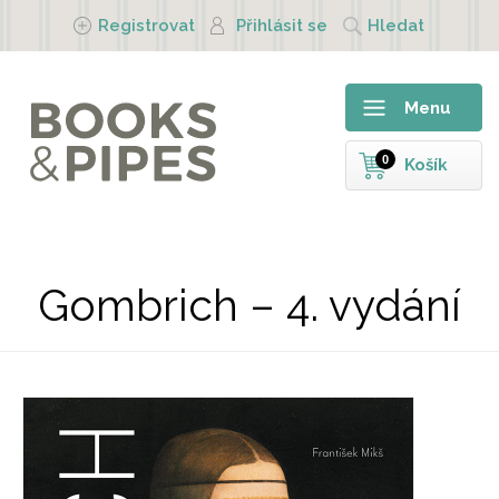
Přejít k hlavnímu obsahu
Registrovat
Přihlásit se
Hledat
Menu
0
Košík
Gombrich – 4. vydání