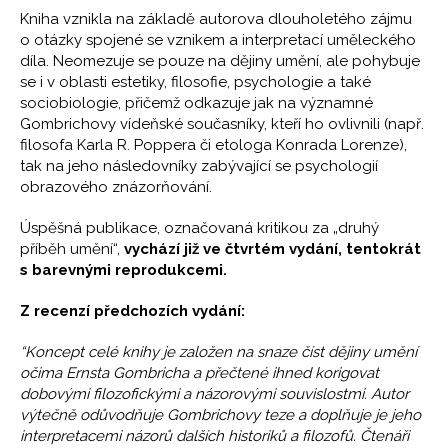
Kniha vznikla na základě autorova dlouholetého zájmu
o otázky spojené se vznikem a interpretací uměleckého
díla. Neomezuje se pouze na dějiny umění, ale pohybuje
se i v oblasti estetiky, filosofie, psychologie a také
sociobiologie, přičemž odkazuje jak na významné
Gombrichovy vídeňské současníky, kteří ho ovlivnili (např.
filosofa Karla R. Poppera či etologa Konrada Lorenze),
tak na jeho následovníky zabývající se psychologií
obrazového znázorňování.
Úspěšná publikace, označovaná kritikou za „druhý
příběh umění“,
vychází již ve čtvrtém vydání, tentokrát
s barevnými reprodukcemi.
Z recenzí předchozích vydání:
“Koncept celé knihy je založen na snaze číst dějiny umění
očima Ernsta Gombricha a přečtené ihned korigovat
dobovými filozofickými a názorovými souvislostmi. Autor
výtečně odůvodňuje Gombrichovy teze a doplňuje je jeho
interpretacemi názorů dalších historiků a filozofů. Čtenáři