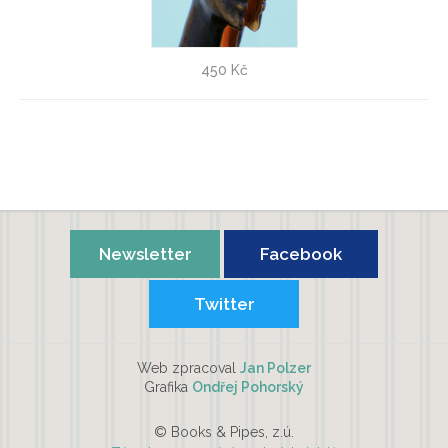
Jiří Netík: Doteky snění - VÝPRODEJ!
450 Kč
Dáša Ubrová
Newsletter
Facebook
Twitter
Web zpracoval
Jan Polzer
Grafika
Ondřej Pohorský
© Books & Pipes, z.ú.