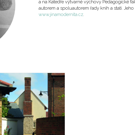
a na Katedře výtvarné výchovy Pedagogické fak
autorem a spoluautorem řady knih a statí. Jeho
www.jinamodernita.cz
.