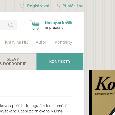
Registrovat
Přihlásit se
Nákupní košík
je prázdný
Knihy na klíč
Autoři
Kontakty
SLEVY
KONTEXTY
& DOPRODEJE
ovou péčí, historiografií a teorií umění.
í Vysokého učení technického v Brně