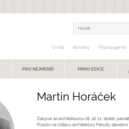
Vyhledávání
Hledat
O nás
Novinky
Připravujeme
T
PRO NEJMENŠÍ
MIMO EDICE
Martin Horáček
Zabývá se architekturou 18. až 21. století, památk
Působí na Ústavu architektury Fakulty stavebn