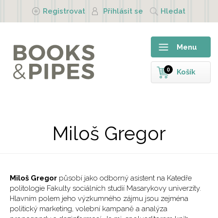
Přejít k hlavnímu obsahu
Registrovat
Přihlásit se
Hledat
Menu
0
Košík
Miloš Gregor
Miloš Gregor
působí jako odborný asistent na Katedře
politologie Fakulty sociálních studií Masarykovy univerzity.
Hlavním polem jeho výzkumného zájmu jsou zejména
politický marketing, volební kampaně a analýza