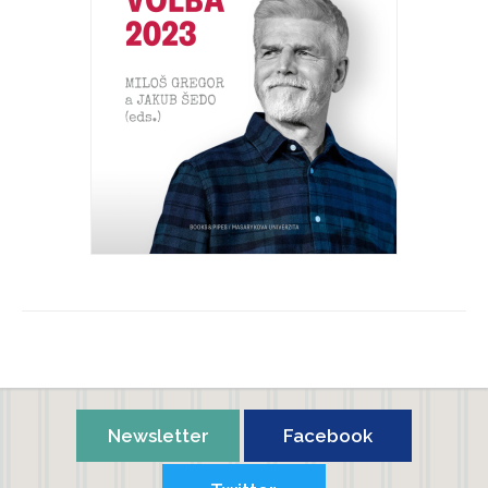
Flanelem proti válce aneb Česká prezidentská volba 2023
Miloš Gregor, Jakub Šedo
Newsletter
Facebook