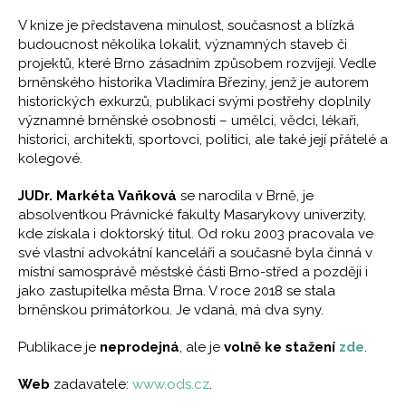
V knize je představena minulost, současnost a blízká
budoucnost několika lokalit, významných staveb či
projektů, které Brno zásadním způsobem rozvíjejí. Vedle
brněnského historika Vladimíra Březiny, jenž je autorem
historických exkurzů, publikaci svými postřehy doplnily
významné brněnské osobnosti – umělci, vědci, lékaři,
historici, architekti, sportovci, politici, ale také její přátelé a
kolegové.
JUDr. Markéta Vaňková
se narodila v Brně, je
absolventkou Právnické fakulty Masarykovy univerzity,
kde získala i doktorský titul. Od roku 2003 pracovala ve
své vlastní advokátní kanceláři a současně byla činná v
místní samosprávě městské části Brno-střed a později i
jako zastupitelka města Brna. V roce 2018 se stala
brněnskou primátorkou. Je vdaná, má dva syny.
Publikace je
neprodejná
, ale je
volně
ke stažení
zde
.
Web
zadavatele:
w
ww.ods.cz
.