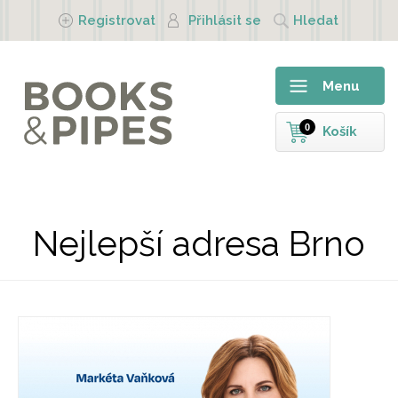
Přejít k hlavnímu obsahu
Registrovat
Přihlásit se
Hledat
Menu
0
Košík
Nejlepší adresa Brno