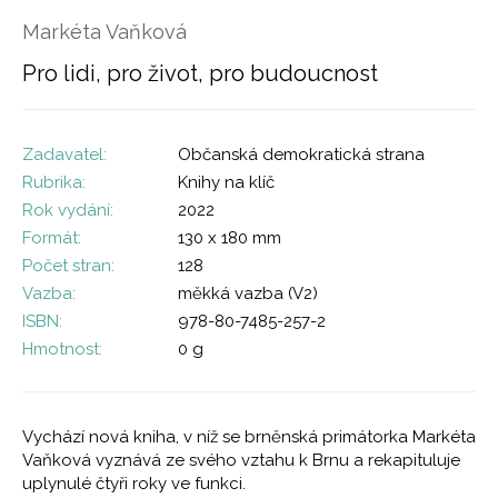
Markéta Vaňková
Pro lidi, pro život, pro budoucnost
Zadavatel:
Občanská demokratická strana
Rubrika:
Knihy na klíč
Rok vydání:
2022
Formát:
130 x 180 mm
Počet stran:
128
Vazba:
měkká vazba (V2)
ISBN:
978-80-7485-257-2
Hmotnost:
0 g
Vychází nová kniha, v níž se brněnská primátorka Markéta
Vaňková vyznává ze svého vztahu k Brnu a rekapituluje
uplynulé čtyři roky ve funkci.