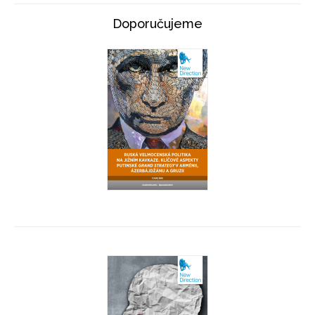
Doporučujeme
Ruská velmocenská politika na Jižním Kavkaze
Tomáš Šmíd