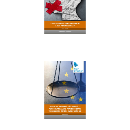
Svoboda projevu na internetu a její právní aspekty
Michal Chládek
Nejen problematický Visegrád