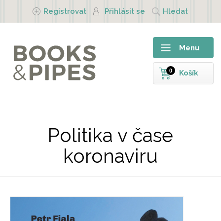
Přejít k hlavnímu obsahu
Registrovat
Přihlásit se
Hledat
Menu
0
Košík
Politika v čase
koronaviru