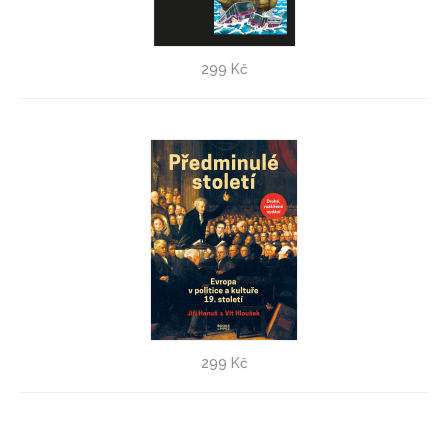
Česká pirátská strana
299 Kč
Adam Folvarčný
Předminulé století - druhé doplněné vydání
299 Kč
Jiří Hanuš
,
Vít Hloušek