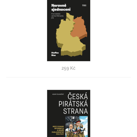
Nerovně sjednoceni
259 Kč
Steffen Mau