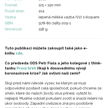
Formát:
125 × 190 mm
Počet stran:
104
Vazba:
lepená měkká vazba (V2) s klopami
ISBN:
978-80-7485-209-1
Hmotnost:
158 g
Tuto publikaci můžete zakoupit také
jako e-
knihu
zde
.
Co předseda ODS Petr Fiala a jeho kolegové z think-
tanku
Pravý břeh
říkají k dosavadnímu vývoji
koronavirové krize? Jak ovlivní naši zemi?
Stojí před námi několik výzev, ke kterým se musí
odpovědně postavit celá společnost, pokud chceme ze
změn, které do našich životů virus přinesl, vytěžit to
nejlepší. Musíme odolat pokušení zvolit si snazší řešení na
úkor svobody. Západní civilizace zná pro podobné