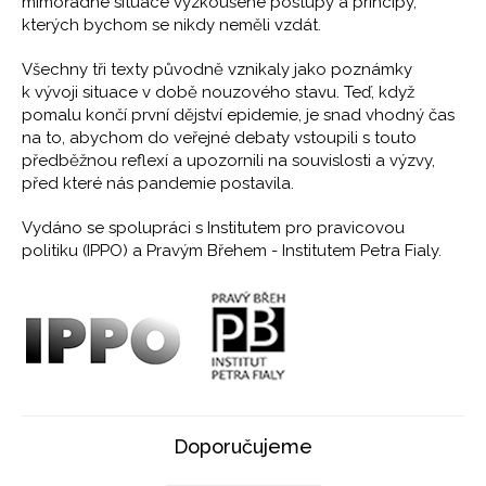
mimořádné situace vyzkoušené postupy a principy,
kterých bychom se nikdy neměli vzdát.
Všechny tři texty původně vznikaly jako poznámky
k vývoji situace v době nouzového stavu. Teď, když
pomalu končí první dějství epidemie, je snad vhodný čas
na to, abychom do veřejné debaty vstoupili s touto
předběžnou reflexí a upozornili na souvislosti a výzvy,
před které nás pandemie postavila.
Vydáno se spolupráci s Institutem pro pravicovou
politiku (IPPO) a Pravým Břehem - Institutem Petra Fialy.
Doporučujeme