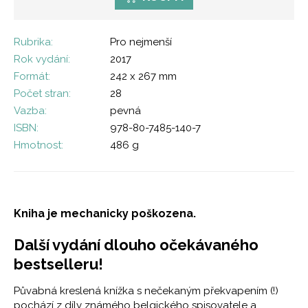
Rubrika:
Pro nejmenší
Rok vydání:
2017
Formát:
242 x 267 mm
Počet stran:
28
Vazba:
pevná
ISBN:
978-80-7485-140-7
Hmotnost:
486 g
Kniha je mechanicky poškozena.
Další vydání dlouho očekávaného
bestselleru!
Půvabná kreslená knížka s nečekaným překvapením (!)
pochází z díly známého belgického spisovatele a