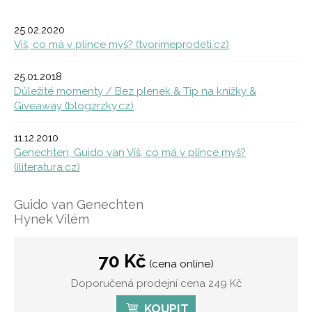
25.02.2020
Víš, co má v plínce myš? (tvorimeprodeti.cz)
25.01.2018
Důležité momenty / Bez plenek & Tip na knížky &
Giveaway (blogzrzky.cz)
11.12.2010
Genechten, Guido van Víš, co má v plínce myš?
(iliteratura.cz)
Guido van Genechten
Hynek Vilém
70 Kč
(cena online)
Doporučená prodejní cena 249 Kč
KOUPIT