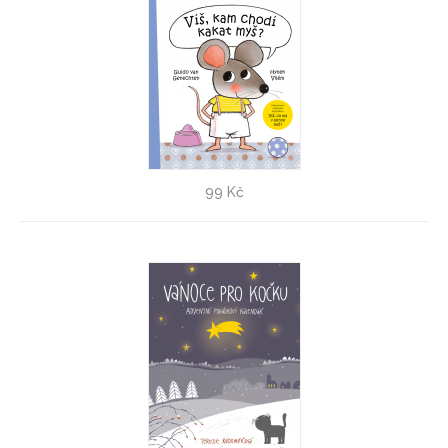
Víš, kam chodí kakat myš? - VÝPRODEJ!
99 Kč
Hynek Vilém
,
Guido van Genechten