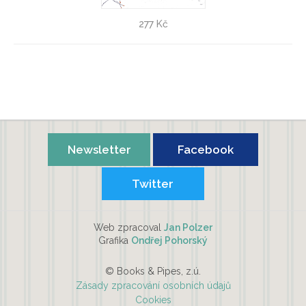
Vánoce pro Kočku
277 Kč
Terezie Radoměřská
Newsletter
Facebook
Twitter
Web zpracoval
Jan Polzer
Grafika
Ondřej Pohorský
© Books & Pipes, z.ú.
Zásady zpracování osobních údajů
Cookies