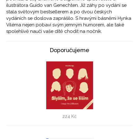
ilustrátora Guido van Genechten. Již záhy po vydání se
stala světovým bestsellerem a po dvou českých
vydáních se doslova zaprášilo. S hravými básněmi Hynka
Viléma nejen pobaví svým jemným humorem, ale také
spolehlivě naučí vaše dítě chodit na nočník.
Doporučujeme
Slyším, že se liším
224 Kč
Veronika Ngo