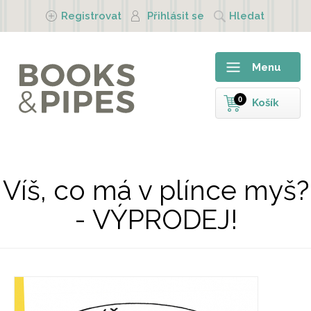
Přejít k hlavnímu obsahu
Registrovat
Přihlásit se
Hledat
Menu
0
Košík
Víš, co má v plínce myš?
- VÝPRODEJ!