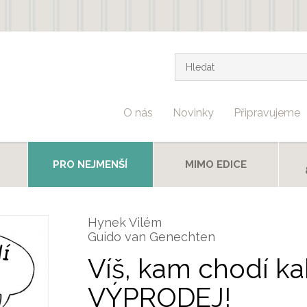
Vyhledávání
Hledat
O nás
Novinky
Připravujeme
T
PRO NEJMENŠÍ
MIMO EDICE
Hynek Vilém
Guido van Genechten
Víš, kam chodí ka
VÝPRODEJ!