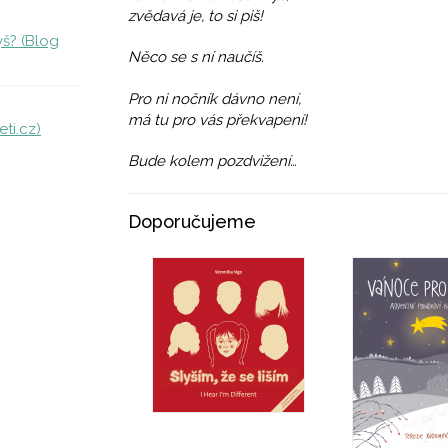
zvědavá je, to si piš!
yš? (Blog
Něco se s ní naučíš.
Pro ni nočník dávno není,
má tu pro vás překvapení!
ti.cz)
Bude kolem pozdvižení…
Doporučujeme