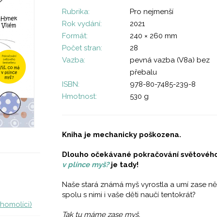
Rubrika:
Pro nejmenší
Rok vydání:
2021
Formát:
240 × 260 mm
Počet stran:
28
Vazba:
pevná vazba (V8a) bez
přebalu
ISBN:
978-80-7485-239-8
Hmotnost:
530 g
Kniha je mechanicky poškozena.
Dlouho očekávané pokračování světového
v plínce myš?
je tady!
Naše stará známá myš vyrostla a umí zase ně
spolu s nimi i vaše děti naučí tentokrát?
ihomolíci)
Tak tu máme zase myš,